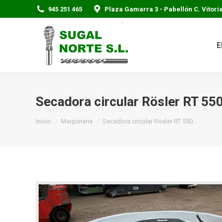
945 251 465
Plaza Gamarra 3 - Pabellón C. Vitoria
E
Secadora circular Rösler RT 55
Estás aquí:
Inicio
Maquinaria
Secadora circular Rösler RT 550…