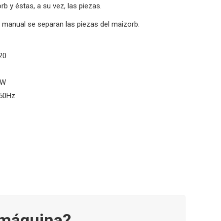
rb y éstas, a su vez, las piezas.
 manual se separan las piezas del maizorb.
20
kW
 50Hz
a máquina?